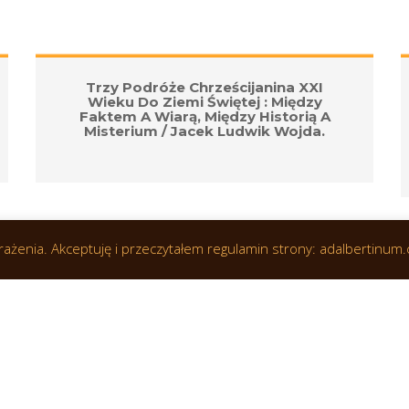
Trzy Podróże Chrześcijanina XXI 
Wieku Do Ziemi Świętej : Między 
Faktem A Wiarą, Między Historią A 
Misterium / Jacek Ludwik Wojda.
wrażenia. Akceptuję i przeczytałem regulamin strony: adalbertinum.
© 2019 Wszelkie prawa zastrzeżone. Realizacja: 
OptiCom.Solution