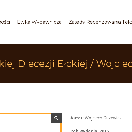
 
 
ości
Etyka Wydawnicza
Zasady Recenzowania Tek
iej Diecezji Ełckiej / Wojci
Autor:
 Wojciech Guzewicz
Rok wydania:
 2015