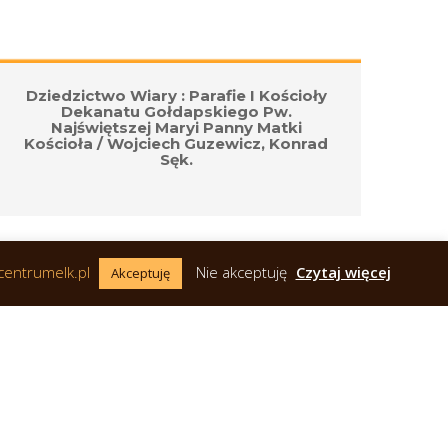
Dziedzictwo Wiary : Parafie I Kościoły 
Sk
Dekanatu Gołdapskiego Pw. 
Najświętszej Maryi Panny Matki 
Kościoła / Wojciech Guzewicz, Konrad 
Sęk.
centrumelk.pl 
 
Nie akceptuję
 
Czytaj więcej
Akceptuję