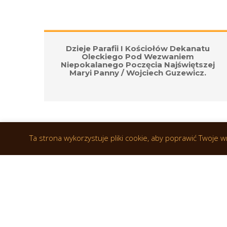
 O 
Dzieje Parafii I Kościołów Dekanatu 
 
Oleckiego Pod Wezwaniem 
Niepokalanego Poczęcia Najświętszej 
Maryi Panny / Wojciech Guzewicz.
Ta strona wykorzystuje pliki cookie, aby poprawić Twoje 