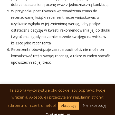
dobrze uzasadnioną ocenę wraz z jednoznaczną konkluzją.
W przypadku postulowania wprowadzenia zmian do 
recenzowanej książki recenzent może wnioskować o 
uzyskanie wglądu w jej zmienioną wersję, aby podjąć 
ostateczną decyzję w kwestii rekomendowania jej do druku 
i wyrażenia zgody na zamieszczenie swojego nazwiska w 
książce jako recenzenta.
Recenzenta obowiązuje zasada poufności, nie może on 
konsultować treści swojej recenzji, a także w żaden sposób 
upowszechniać jej treści.
Ta strona wykorzystuje pliki cookie, aby poprawić Twoje 
wrażenia. Akceptuję i przeczytałem regulamin strony: 
adalbertinum.centrumelk.pl 
 
Nie akceptuję
Akceptuję
© 2019 Wszelkie prawa zastrzeżone. Realizacja: 
OptiCom.Solution
Czytaj więcej