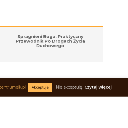
Spragnieni Boga. Praktyczny 
Os
Przewodnik Po Drogach Życia 
Duchowego
E
centrumelk.pl 
 
Nie akceptuję
 
Czytaj więcej
Akceptuję