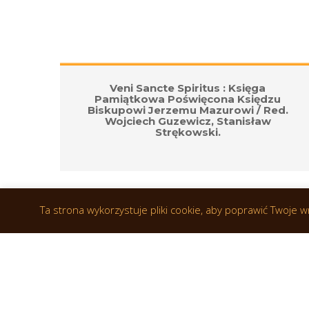
ół 
Veni Sancte Spiritus : Księga 
Pamiątkowa Poświęcona Księdzu 
Biskupowi Jerzemu Mazurowi / Red. 
d 
Wojciech Guzewicz, Stanisław 
Strękowski.
Ta strona wykorzystuje pliki cookie, aby poprawić Twoje 