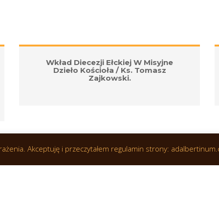
Wkład Diecezji Ełckiej W Misyjne 
Dzieło Kościoła / Ks. Tomasz 
Zajkowski.
wrażenia. Akceptuję i przeczytałem regulamin strony: adalbertinum.