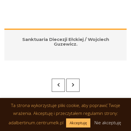
Sanktuaria Diecezji Ełckiej / Wojciech 
Guzewicz.
Ta strona wykorzystuje pliki cookie, aby poprawić Twoje 
wrażenia. Akceptuję i przeczytałem regulamin strony: 
adalbertinum.centrumelk.pl 
 
Nie akceptuję
Akceptuję
© 2019 Wszelkie prawa zastrzeżone. Realizacja: 
OptiCom.Solution