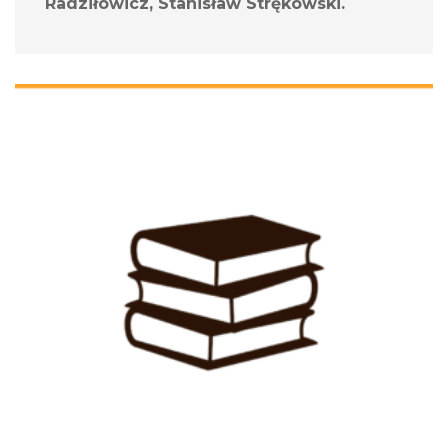
Radziłowicz, Stanisław Strękowski.